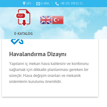
GPS
E-MAIL
+90 535 399 02 31
E-KATALOG
Havalandırma Dizaynı
Yapıların iç mekan hava kalitesini ve konforunu
sağlamak için dikkatle planlanması gereken bir
süreçtir. Hava değişim oranları ve mekanik
sistemlerin kurulumu önemlidir.