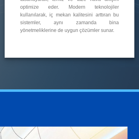
optimize eder. Modern teknolojiler
kullanılarak, iç mekan kalitesini arttıran bu
sistemler, aynı zamanda bina
yönetmeliklerine de uygun çözümler sunar.