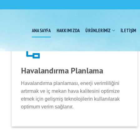
Skip
to
content
ANA SAYFA
HAKKIMIZDA
ÜRÜNLERIMIZ
İLETIŞIM
Havalandırma Planlama
Havalandırma planlaması, enerji verimliliğini
artırmak ve iç mekan hava kalitesini optimize
etmek için gelişmiş teknolojilerin kullanılarak
optimum verim sağlanır.