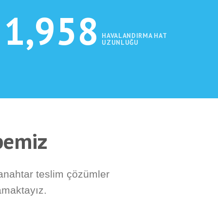
1,971
HAVALANDIRMA HAT
UZUNLUĞU
übemiz
 anahtar teslim çözümler
amaktayız.