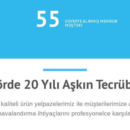
55
DEVREYE ALINMIŞ MEMNUN
MÜŞTERI
rde 20 Yılı Aşkın Tecr
aliteli ürün yelpazelerimiz ile müşterilerimize
havalandırma ihtiyaçlarını profesyonelce karşıl